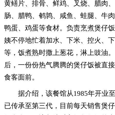
黄鳝片、排骨、鲜鸡、叉烧、腊肉、
肠、腊鸭、鹌鹑、咸鱼、蛙腿、牛肉
鸭蛋、鸡蛋等食材。负责烹煮煲仔饭
姨不停地忙着加水、下米、控火、下
等，饭煮熟时撒上葱花，淋上豉油。
后，一份份热气腾腾的煲仔饭被直接
食客面前。
据介绍，该餐馆从1985年开业
已传承至第三代，目前每天销售煲仔饭