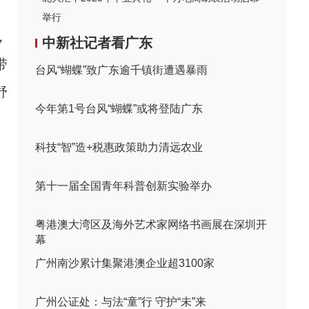
举行
，
中新社记者看广东
带
台风“蝴蝶”致广东逾千镇街遭遇暴雨
舒
今年第1号台风“蝴蝶”或将登陆广东
科技“智”造+税惠政策助力清远农业
第十一届全国青年科普创新实验举办
粤港澳大湾区及海外艺术家网络书画展在深圳开
幕
广州南沙累计集聚港澳企业超3100家
广州公证处：与法“童”行 守护“未”来