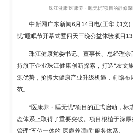
珠江健康“医康养・睡无忧”项目的静修深睡
中新网广东新闻6月14日电(王华 加文)
忧”睡眠节开幕式暨四天三晚公益体验项目1
珠江健康党委书记、董事长、总经理余高
持旗下企业珠江健康创新探索，打造“农文旅
源优势，抢抓大健康产业升级机遇，前瞻布局
范。
“医康养・睡无忧”项目的正式启动，标志
态体系上取得了重要突破。项目根植于深厚的
管理”五位一体的“医康养睡眠”服务体系。