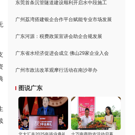
东莞首条沉管隧道建设顺利开启水中段施工
广州荔湾搭建银企合作平台赋能专业市场发展
无
广东河源：税费政策宣讲会助企合规发展
广东省水经济促进会成立 佛山29家企业入会
支
资
广州市政法改革观摩行活动在南沙举办
典
图说广东
生
续
北大汇丰2025年毕业典礼
十万电商助农活动启幕