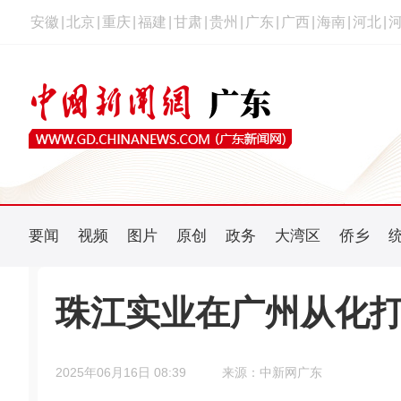
安徽
|
北京
|
重庆
|
福建
|
甘肃
|
贵州
|
广东
|
广西
|
海南
|
河北
|
要闻
视频
图片
原创
政务
大湾区
侨乡
珠江实业在广州从化打
2025年06月16日 08:39
来源：中新网广东