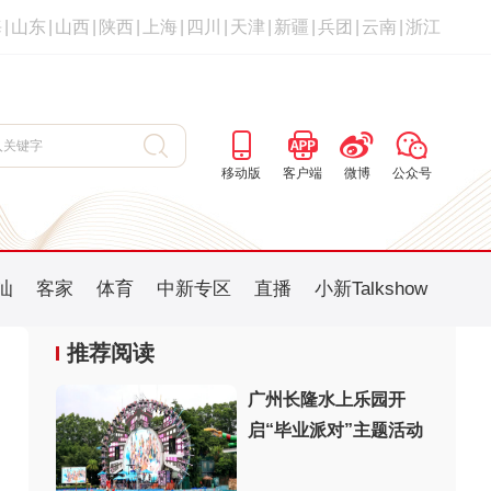
海
|
山东
|
山西
|
陕西
|
上海
|
四川
|
天津
|
新疆
|
兵团
|
云南
|
浙江
移动版
客户端
微博
公众号
汕
客家
体育
中新专区
直播
小新Talkshow
推荐阅读
广州长隆水上乐园开
启“毕业派对”主题活动
：