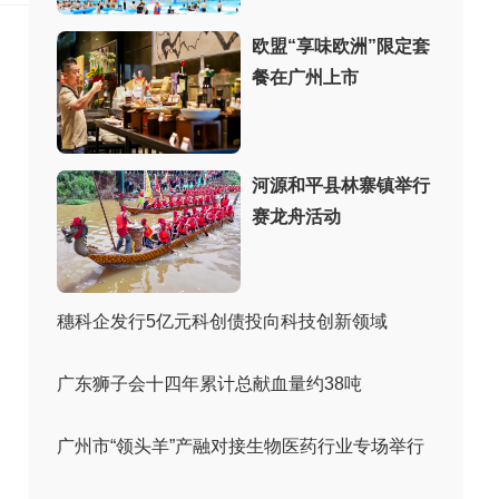
欧盟“享味欧洲”限定套
餐在广州上市
河源和平县林寨镇举行
赛龙舟活动
穗科企发行5亿元科创债投向科技创新领域
广东狮子会十四年累计总献血量约38吨
广州市“领头羊”产融对接生物医药行业专场举行