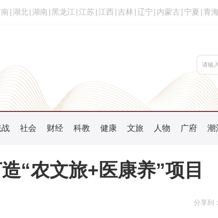
河南
|
湖北
|
湖南
|
黑龙江
|
江苏
|
江西
|
吉林
|
辽宁
|
内蒙古
|
宁夏
|
青
统战
社会
财经
科教
健康
文旅
人物
广府
潮
造“农文旅+医康养”项目
分享到