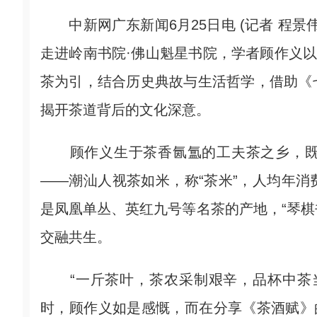
中新网广东新闻6月25日电 (记者 程景伟
走进岭南书院·佛山魁星书院，学者顾作义以
茶为引，结合历史典故与生活哲学，借助《
揭开茶道背后的文化深意。
顾作义生于茶香氤氲的工夫茶之乡，既
——潮汕人视茶如米，称“茶米”，人均年
是凤凰单丛、英红九号等名茶的产地，“琴棋
交融共生。
“一斤茶叶，茶农采制艰辛，品杯中茶当
时，顾作义如是感慨，而在分享《茶酒赋》