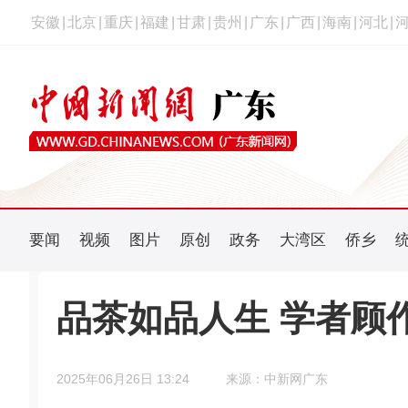
安徽
|
北京
|
重庆
|
福建
|
甘肃
|
贵州
|
广东
|
广西
|
海南
|
河北
|
要闻
视频
图片
原创
政务
大湾区
侨乡
品茶如品人生 学者顾
2025年06月26日 13:24
来源：中新网广东