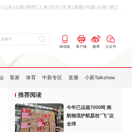
海
|
山东
|
山西
|
陕西
|
上海
|
四川
|
天津
|
新疆
|
兵团
|
云南
|
浙江
移动版
客户端
微博
公众号
汕
客家
体育
中新专区
直播
小新Talkshow
推荐阅读
今年已运超7000吨 南
航物流护航荔枝“飞”达
：
全球