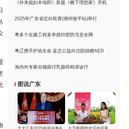
《外来媳妇本地郎》新篇《檐下理想家》开机
日
2025年广东省定向联赛(潮州饶平站)举行
丛
众
粤多个在建工程多举措织密防汛安全网
粤辽携手护佑生命 蓝态公益向沈阳捐赠AED
盛
海内外专家在穗探讨乳腺癌精准诊疗
更
图说广东
此
》
物
北大汇丰2025年毕业典礼
十万电商助农活动启幕