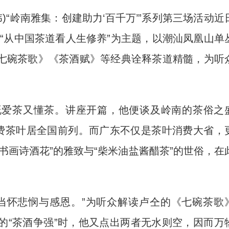
)“岭南雅集：创建助力‘百千万’”系列第三场活动近
“从中国茶道看人生修养”为主题，以潮汕凤凰山单
七碗茶歌》《茶酒赋》等经典诠释茶道精髓，为听
爱茶又懂茶。讲座开篇，他便谈及岭南的茶俗之
消费茶叶居全国前列。而广东不仅是茶叶消费大省，
书画诗酒花”的雅致与“柴米油盐酱醋茶”的世俗，在
怀悲悯与感恩。”为听众解读卢仝的《七碗茶歌
的“茶酒争强”时，他又点出两者无水则空，因而万