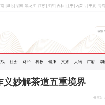
河南
|
湖北
|
湖南
|
黑龙江
|
江苏
|
江西
|
吉林
|
辽宁
|
内蒙古
|
宁夏
|
青
统战
社会
财经
科教
健康
文旅
人物
广府
潮
作义妙解茶道五重境界
分享到