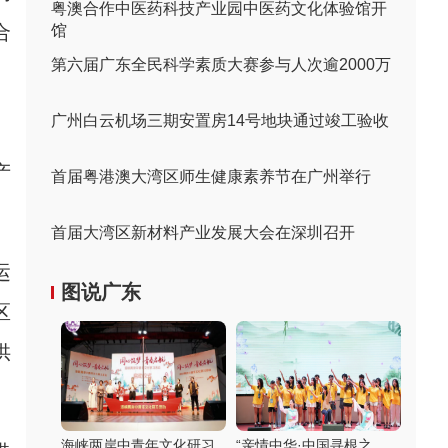
粤澳合作中医药科技产业园中医药文化体验馆开
合
馆
第六届广东全民科学素质大赛参与人次逾2000万
广州白云机场三期安置房14号地块通过竣工验收
、
产
首届粤港澳大湾区师生健康素养节在广州举行
首届大湾区新材料产业发展大会在深圳召开
运
图说广东
区
供
海峡两岸中青年文化研习
“亲情中华·中国寻根之