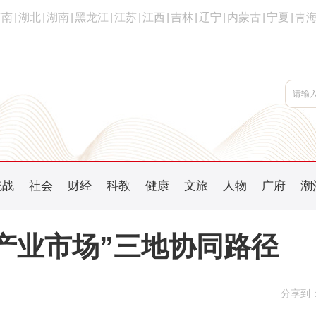
河南
|
湖北
|
湖南
|
黑龙江
|
江苏
|
江西
|
吉林
|
辽宁
|
内蒙古
|
宁夏
|
青
统战
社会
财经
科教
健康
文旅
人物
广府
潮
产业市场”三地协同路径
分享到