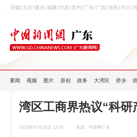
安徽
|
北京
|
重庆
|
福建
|
甘肃
|
贵州
|
广东
|
广西
|
海南
|
河北
|
要闻
视频
图片
原创
政务
大湾区
侨乡
湾区工商界热议“科研
2025年07月25日 12:00
来源：中新网广东