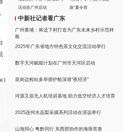
港
活动在广州启动
旅”夏令营
，
中新社记者看广东
广州黄埔：将迳下村打造为广东未来乡村示范样
板
台
2025年广东省地方特色茶文化交流活动举行
航
数字天河赋能计划在广州市天河区启动
皇岗边检站多举措护航深港“夜经济”
伟彬】
河源又添无人机培训基地 助力低空经济人才培育
2025连州水晶梨采摘系列活动在清远举行
山海同心 粤黔同行 东西部协作的海珠答卷