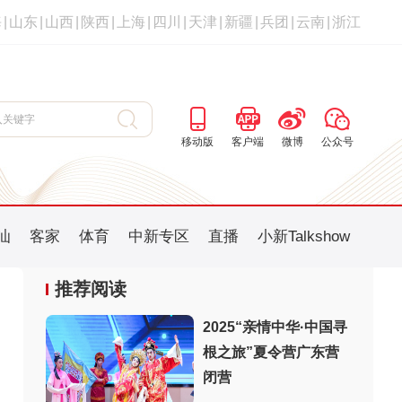
海
|
山东
|
山西
|
陕西
|
上海
|
四川
|
天津
|
新疆
|
兵团
|
云南
|
浙江
移动版
客户端
微博
公众号
汕
客家
体育
中新专区
直播
小新Talkshow
推荐阅读
2025“亲情中华·中国寻
根之旅”夏令营广东营
：
闭营