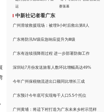
运
赛落幕
中新社记者看广东
广州滑坡救援现场：被埋9小时后救出第8人
广东将防汛Ⅳ级应急响应提升为Ⅲ级
广东有连续强降雨过程 进一步部署防御工作
展
深圳站7月份发送旅客人数环比增幅高达49%
湾
今年广州保税物流进出口额同比增长三成
广东预计今年底可实现每千人口5.5个托位
，
广州黄埔：将迳下村打造为广东未来乡村示范样