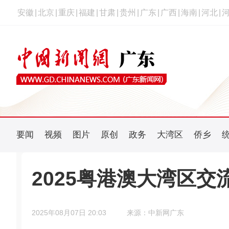
安徽
|
北京
|
重庆
|
福建
|
甘肃
|
贵州
|
广东
|
广西
|
海南
|
河北
|
要闻
视频
图片
原创
政务
大湾区
侨乡
2025粤港澳大湾区
2025年08月07日 20:03
来源：中新网广东