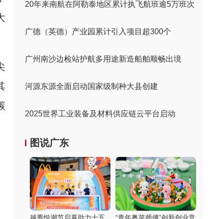
20年来南航在阿勒泰地区累计执飞航班逾5万班次
大
广德（英德）产业园累计引入项目超300个
广州南沙边检站护航多用途新造船舶顺畅出境
尖
其
河源东源全面启动国家级制种大县创建
碳
2025世界工业装备及材料供应链云平台启动
图说广东
越秀悦潮节启幕助力十五
“青年粤菜师傅”创新创业竞