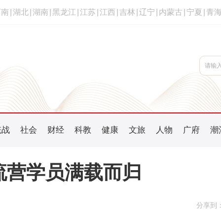
河南
|
湖北
|
湖南
|
黑龙江
|
江苏
|
江西
|
吉林
|
辽宁
|
内蒙古
|
宁夏
|
青
统战
社会
财经
科教
健康
文旅
人物
广府
潮
交流营学员满载而归
分享到