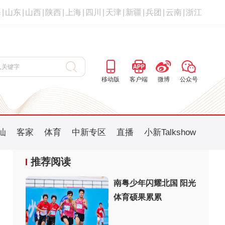
海
|
山东
|
山西
|
陕西
|
上海
|
四川
|
天津
|
新疆
|
兵团
|
云南
|
浙江
移动版
客户端
微博
公众号
汕
客家
体育
中新专区
直播
小新Talkshow
推荐阅读
南粤少年闪耀北国 阳光
体育硕果累累
：