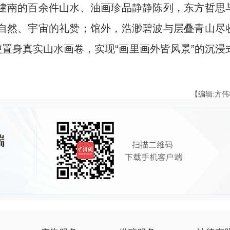
南的百余件山水、油画珍品静静陈列，东方哲思
自然、宇宙的礼赞；馆外，浩渺碧波与层叠青山尽
便置身真实山水画卷，实现“画里画外皆风景”的沉浸
【编辑:方