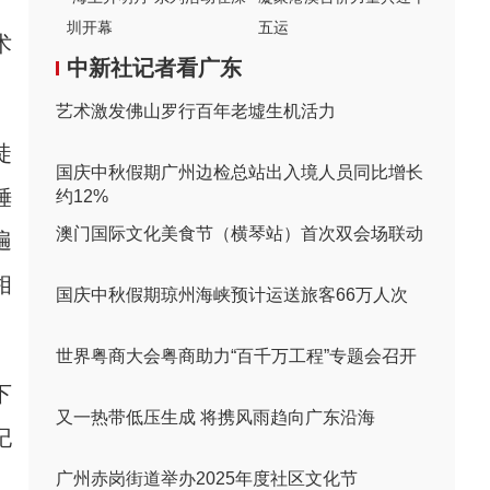
》
圳开幕
五运
术
中新社记者看广东
艺术激发佛山罗行百年老墟生机活力
徒
国庆中秋假期广州边检总站出入境人员同比增长
锤
约12%
澳门国际文化美食节（横琴站）首次双会场联动
遍
相
国庆中秋假期琼州海峡预计运送旅客66万人次
世界粤商大会粤商助力“百千万工程”专题会召开
下
又一热带低压生成 将携风雨趋向广东沿海
纪
广州赤岗街道举办2025年度社区文化节