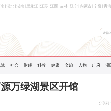
河南
|
湖北
|
湖南
|
黑龙江
|
江苏
|
江西
|
吉林
|
辽宁
|
内蒙古
|
宁夏
|
青
统战
社会
财经
科教
健康
文旅
人物
广府
潮
河源万绿湖景区开馆
分享到