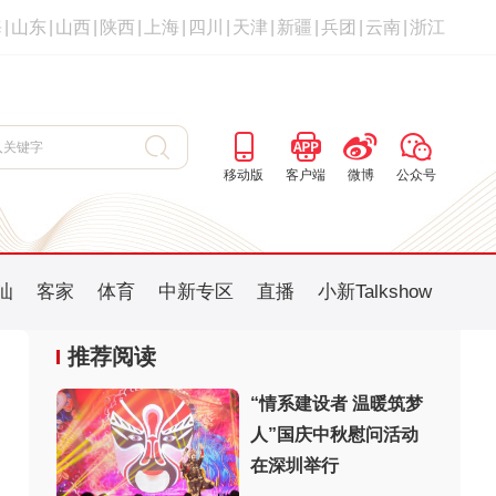
海
|
山东
|
山西
|
陕西
|
上海
|
四川
|
天津
|
新疆
|
兵团
|
云南
|
浙江
移动版
客户端
微博
公众号
汕
客家
体育
中新专区
直播
小新Talkshow
推荐阅读
“情系建设者 温暖筑梦
人”国庆中秋慰问活动
：
在深圳举行