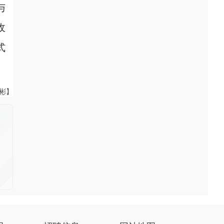
与
收
式
伟彬】