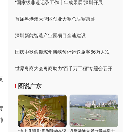
“国家级非遗记录工作十年成果展”深圳开展
首届粤港澳大湾区创业大赛总决赛落幕
深圳新能智造产业园项目全速建设
国庆中秋假期琼州海峡预计运送旅客66万人次
世界粤商大会粤商助力“百千万工程”专题会召开
黄
图说广东
黄
神
“海上升明月”系列活动在深
凝聚港澳台侨力量共迎十