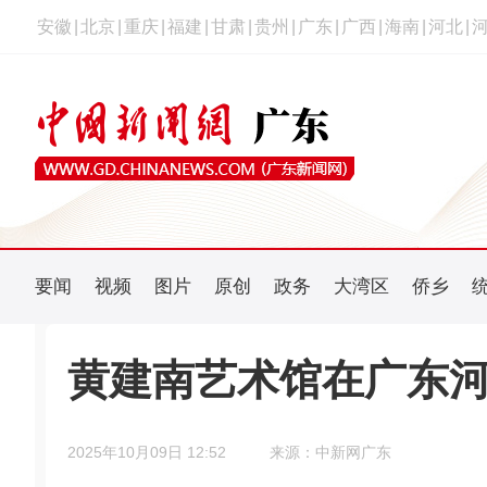
安徽
|
北京
|
重庆
|
福建
|
甘肃
|
贵州
|
广东
|
广西
|
海南
|
河北
|
要闻
视频
图片
原创
政务
大湾区
侨乡
黄建南艺术馆在广东
2025年10月09日 12:52
来源：中新网广东