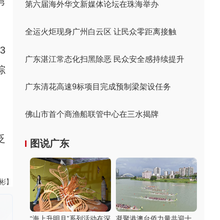
湾
第六届海外华文新媒体论坛在珠海举办
全运火炬现身广州白云区 让民众零距离接触
3
广东湛江常态化扫黑除恶 民众安全感持续提升
综
广东清花高速9标项目完成预制梁架设任务
佛山市首个商渔船联管中心在三水揭牌
、
泛
图说广东
伟彬】
“海上升明月”系列活动在深
凝聚港澳台侨力量共迎十