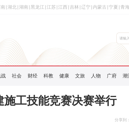
河南
|
湖北
|
湖南
|
黑龙江
|
江苏
|
江西
|
吉林
|
辽宁
|
内蒙古
|
宁夏
|
青
统战
社会
财经
科教
健康
文旅
人物
广府
潮
电建施工技能竞赛决赛举行
分享到