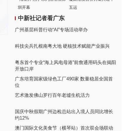
圳开幕
五运
中新社记者看广东
广州基层科普行动“AI”专场活动举办
科技尖兵扎根南粤大地 硬核技术赋能产业振兴
粤东首个专业“海上风电母港”前詹通用码头在揭阳
开放口岸
广东培育国家级绿色工厂490家 数量稳居全国首
位
艺术激发佛山罗行百年老墟生机活力
国庆中秋假期广州边检总站出入境人员同比增长
约12%
澳门国际文化美食节（横琴站）首次双会场联动