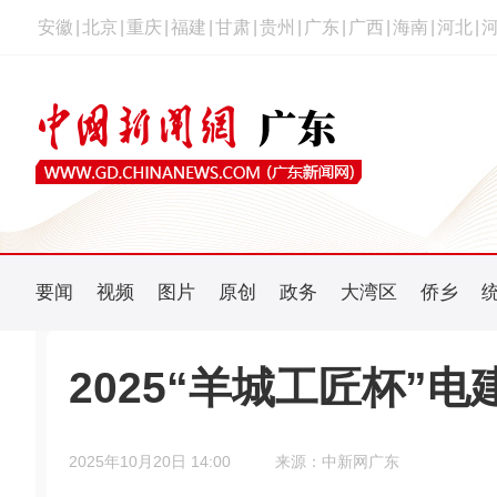
安徽
|
北京
|
重庆
|
福建
|
甘肃
|
贵州
|
广东
|
广西
|
海南
|
河北
|
要闻
视频
图片
原创
政务
大湾区
侨乡
2025“羊城工匠杯”
2025年10月20日 14:00
来源：中新网广东