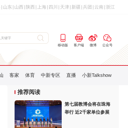
海
|
山东
|
山西
|
陕西
|
上海
|
四川
|
天津
|
新疆
|
兵团
|
云南
|
浙江
移动版
客户端
微博
公众号
汕
客家
体育
中新专区
直播
小新Talkshow
推荐阅读
第七届教博会将在珠海
举行 近2千家单位参展
：