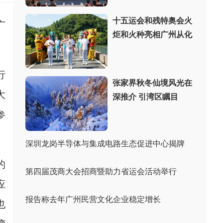
十五运会和残特奥会火
广
炬和火种亮相广州从化
行
张家界秋冬仙境风光在
大
深推介 引湾区瞩目
参
深圳龙岗半导体与集成电路生态促进中心揭牌
的
第四届茂商大会招商暨助力省运会活动举行
应
报告称去年广州民营文化企业稳定增长
也