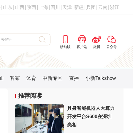
海
|
山东
|
山西
|
陕西
|
上海
|
四川
|
天津
|
新疆
|
兵团
|
云南
|
浙江
移动版
客户端
微博
公众号
汕
客家
体育
中新专区
直播
小新Talkshow
推荐阅读
具身智能机器人大算力
开发平台S600在深圳
：
亮相