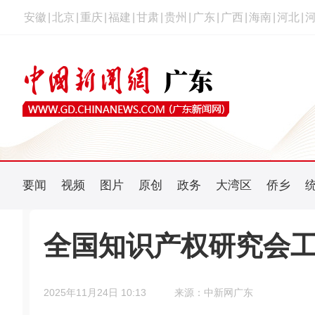
安徽
|
北京
|
重庆
|
福建
|
甘肃
|
贵州
|
广东
|
广西
|
海南
|
河北
|
要闻
视频
图片
原创
政务
大湾区
侨乡
全国知识产权研究会
2025年11月24日 10:13
来源：中新网广东