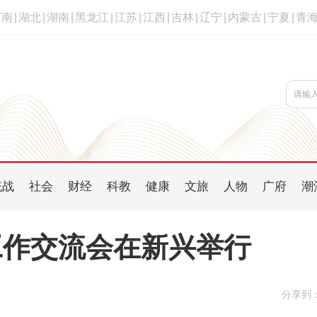
河南
|
湖北
|
湖南
|
黑龙江
|
江苏
|
江西
|
吉林
|
辽宁
|
内蒙古
|
宁夏
|
青
统战
社会
财经
科教
健康
文旅
人物
广府
潮
工作交流会在新兴举行
分享到