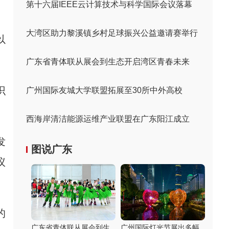
第十六届IEEE云计算技术与科学国际会议落幕
大湾区助力黎溪镇乡村足球振兴公益邀请赛举行
以
广东省青体联从展会到生态开启湾区青春未来
识
广州国际友城大学联盟拓展至30所中外高校
西海岸清洁能源运维产业联盟在广东阳江成立
发
图说广东
议
的
广东省青体联从展会到生
广州国际灯光节展出多幅