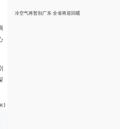
冷空气将暂别广东 全省将迎回暖
演
心
剧
深
伟彬】