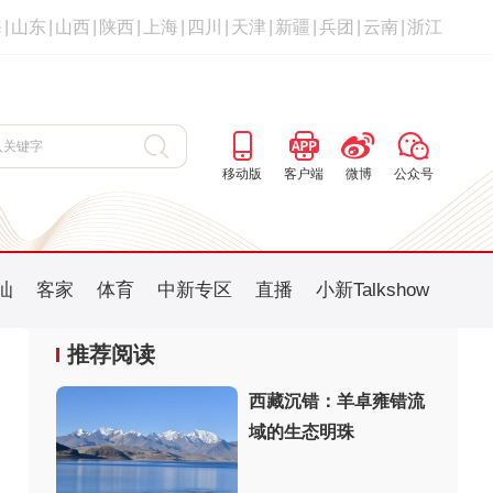
海
|
山东
|
山西
|
陕西
|
上海
|
四川
|
天津
|
新疆
|
兵团
|
云南
|
浙江
移动版
客户端
微博
公众号
汕
客家
体育
中新专区
直播
小新Talkshow
推荐阅读
西藏沉错：羊卓雍错流
域的生态明珠