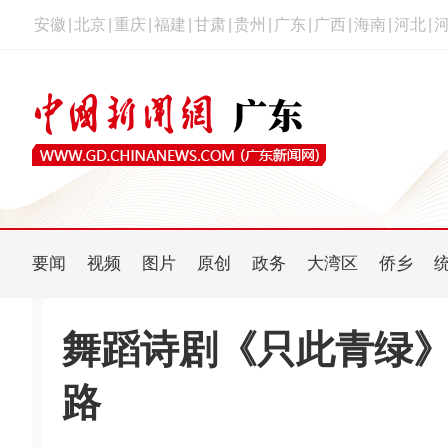
安徽
|
北京
|
重庆
|
福建
|
甘肃
|
贵州
|
广东
|
广西
|
海南
|
河北
|
要闻
视频
图片
原创
政务
大湾区
侨乡
舞蹈诗剧《只此青绿
路