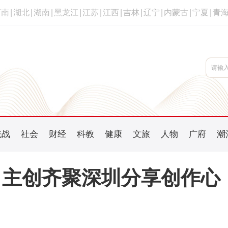
河南
|
湖北
|
湖南
|
黑龙江
|
江苏
|
江西
|
吉林
|
辽宁
|
内蒙古
|
宁夏
|
青
统战
社会
财经
科教
健康
文旅
人物
广府
潮
》主创齐聚深圳分享创作心