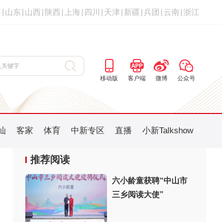
海
|
山东
|
山西
|
陕西
|
上海
|
四川
|
天津
|
新疆
|
兵团
|
云南
|
浙江
移动版
客户端
微博
公众号
汕
客家
体育
中新专区
直播
小新Talkshow
推荐阅读
六小龄童获聘“中山市
三乡阅读大使”
：