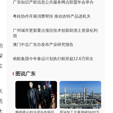
广东知识产权信息公共服务网点联盟年会举办
粤桂协作开展消费帮扶 推动农特产品进机关
广州城市更新重点项目技术创新助渣土资源化利
用
澳门中总广东办发布产业研究报告
初
深
南航集团今年春运计划执行航班超12.6万班次
立
图说广东
长
亮
大
顺德香云纱达成合作项目
原油加工总量突破5600万