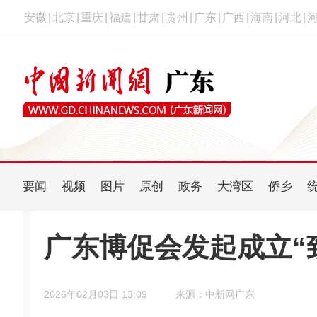
安徽
|
北京
|
重庆
|
福建
|
甘肃
|
贵州
|
广东
|
广西
|
海南
|
河北
|
要闻
视频
图片
原创
政务
大湾区
侨乡
广东博促会发起成立“
2026年02月03日 13:09
来源：中新网广东