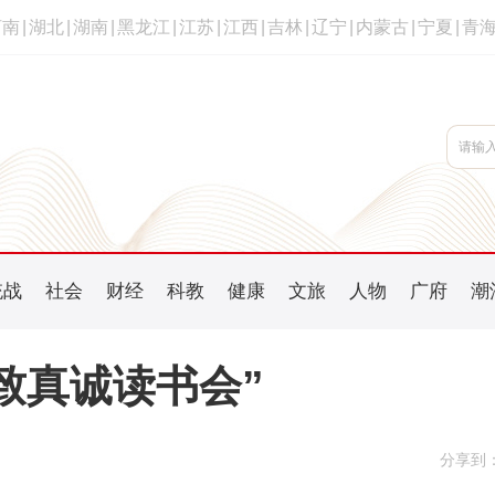
河南
|
湖北
|
湖南
|
黑龙江
|
江苏
|
江西
|
吉林
|
辽宁
|
内蒙古
|
宁夏
|
青
统战
社会
财经
科教
健康
文旅
人物
广府
潮
致真诚读书会”
分享到