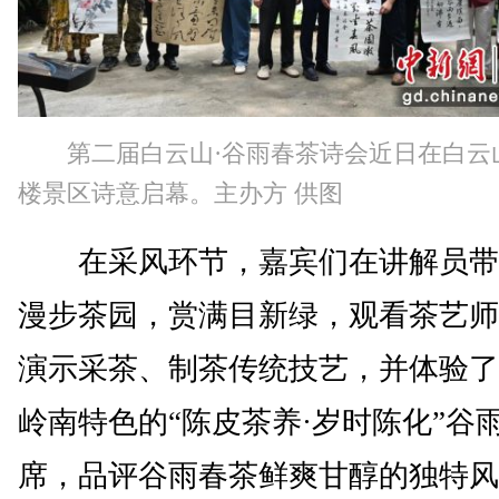
第二届白云山·谷雨春茶诗会近日在白云
楼景区诗意启幕。主办方 供图
在采风环节，嘉宾们在讲解员带
漫步茶园，赏满目新绿，观看茶艺师
演示采茶、制茶传统技艺，并体验了
岭南特色的“陈皮茶养·岁时陈化”谷
席，品评谷雨春茶鲜爽甘醇的独特风