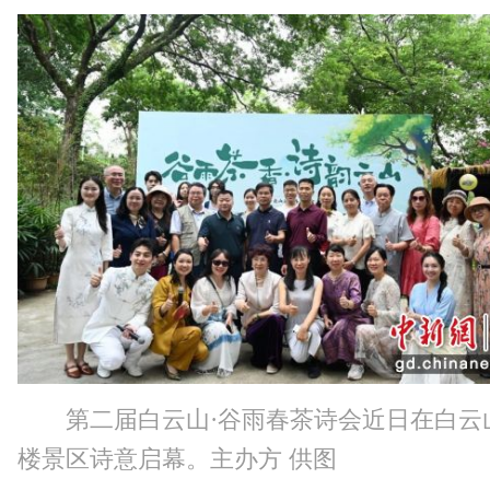
第二届白云山·谷雨春茶诗会近日在白云
楼景区诗意启幕。主办方 供图