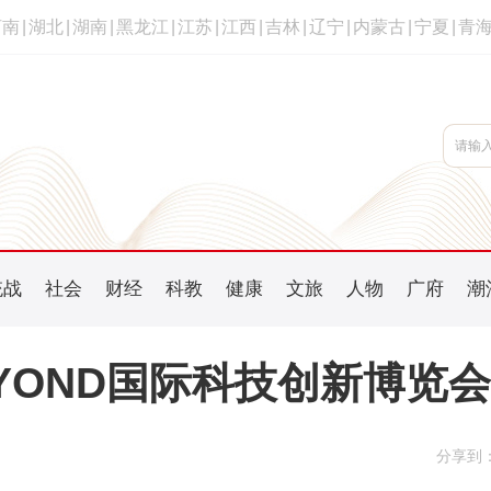
河南
|
湖北
|
湖南
|
黑龙江
|
江苏
|
江西
|
吉林
|
辽宁
|
内蒙古
|
宁夏
|
青
统战
社会
财经
科教
健康
文旅
人物
广府
潮
YOND国际科技创新博览会
分享到