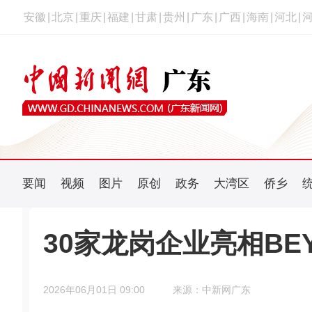
安徽
|
北京
|
重庆
|
福建
|
甘肃
|
贵州
|
广东
|
广西
|
海南
|
河北
|
要闻
视频
图片
原创
政务
大湾区
侨乡
30家龙岗企业亮相BE
2026年06月01日 09:00
来源：中新网广东