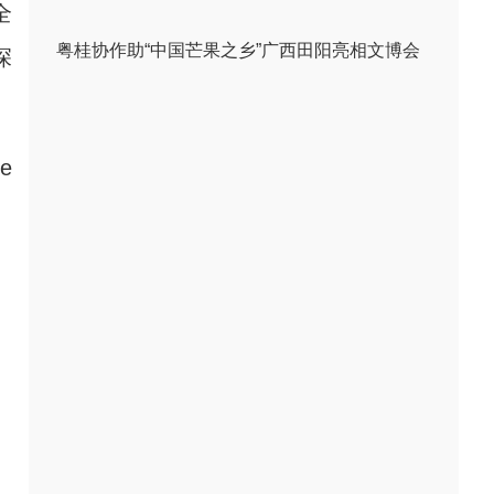
全
粤桂协作助“中国芒果之乡”广西田阳亮相文博会
深
e