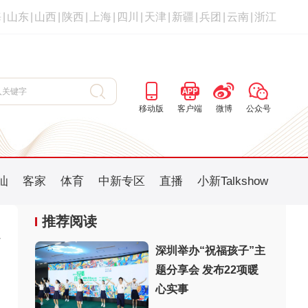
海
|
山东
|
山西
|
陕西
|
上海
|
四川
|
天津
|
新疆
|
兵团
|
云南
|
浙江
移动版
客户端
微博
公众号
汕
客家
体育
中新专区
直播
小新Talkshow
推荐阅读
深圳举办“祝福孩子”主
题分享会 发布22项暖
：
心实事