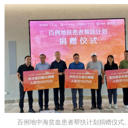
百例地中海贫血患者帮扶计划捐赠仪式