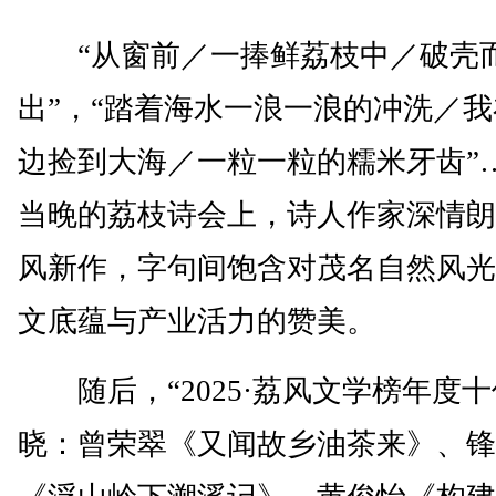
“从窗前／一捧鲜荔枝中／破壳
出”，“踏着海水一浪一浪的冲洗／
边捡到大海／一粒一粒的糯米牙齿”
当晚的荔枝诗会上，诗人作家深情朗
风新作，字句间饱含对茂名自然风光
文底蕴与产业活力的赞美。
随后，“2025·荔风文学榜年度十
晓：曾荣翠《又闻故乡油茶来》、锋