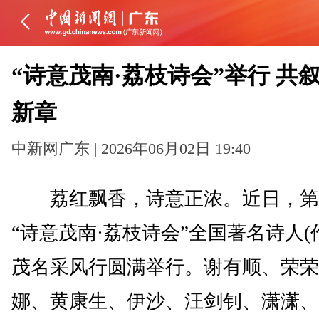
“诗意茂南·荔枝诗会”举行 共
新章
中新网广东 | 2026年06月02日 19:40
荔红飘香，诗意正浓。近日，第
“诗意茂南·荔枝诗会”全国著名诗人(
茂名采风行圆满举行。谢有顺、荣荣
娜、黄康生、伊沙、汪剑钊、潇潇、