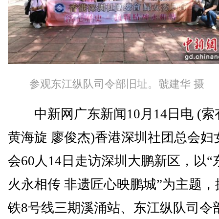
参观东江纵队司令部旧址。虢建华 摄
中新网广东新闻10月14日电 (索
黄海旋 廖俊杰)香港深圳社团总会妇
会60人14日走访深圳大鹏新区，以“
火永相传 非遗匠心映鹏城”为主题，
铁8号线三期溪涌站、东江纵队司令