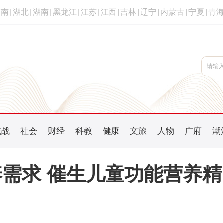
河南
|
湖北
|
湖南
|
黑龙江
|
江苏
|
江西
|
吉林
|
辽宁
|
内蒙古
|
宁夏
|
青
统战
社会
财经
科教
健康
文旅
人物
广府
潮
养需求 催生儿童功能营养精