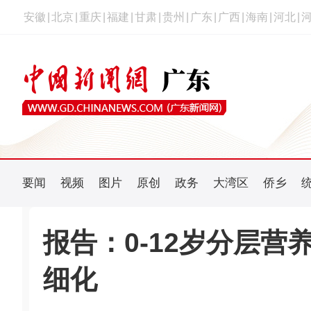
安徽
|
北京
|
重庆
|
福建
|
甘肃
|
贵州
|
广东
|
广西
|
海南
|
河北
|
要闻
视频
图片
原创
政务
大湾区
侨乡
报告：0-12岁分层营
细化