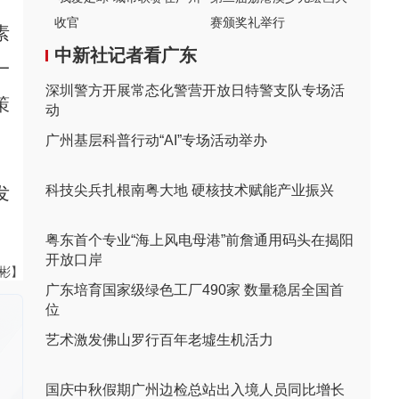
收官
赛颁奖礼举行
素
中新社记者看广东
一
深圳警方开展常态化警营开放日特警支队专场活
策
动
广州基层科普行动“AI”专场活动举办
科技尖兵扎根南粤大地 硬核技术赋能产业振兴
发
粤东首个专业“海上风电母港”前詹通用码头在揭阳
开放口岸
伟彬】
广东培育国家级绿色工厂490家 数量稳居全国首
位
艺术激发佛山罗行百年老墟生机活力
国庆中秋假期广州边检总站出入境人员同比增长