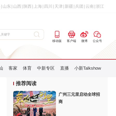
海
|
山东
|
山西
|
陕西
|
上海
|
四川
|
天津
|
新疆
|
兵团
|
云南
|
浙江
移动版
客户端
微博
公众号
汕
客家
体育
中新专区
直播
小新Talkshow
推荐阅读
广州三元里启动全球招
商