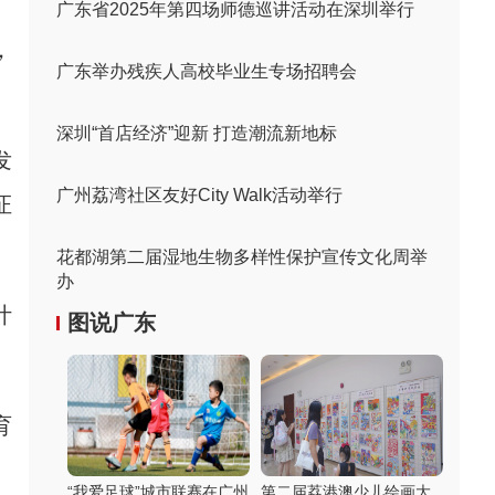
广东省2025年第四场师德巡讲活动在深圳举行
，
广东举办残疾人高校毕业生专场招聘会
深圳“首店经济”迎新 打造潮流新地标
发
广州荔湾社区友好City Walk活动举行
证
花都湖第二届湿地生物多样性保护宣传文化周举
办
叶
图说广东
育
“我爱足球”城市联赛在广州
第二届荔港澳少儿绘画大