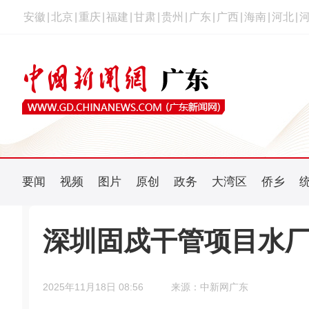
安徽
|
北京
|
重庆
|
福建
|
甘肃
|
贵州
|
广东
|
广西
|
海南
|
河北
|
要闻
视频
图片
原创
政务
大湾区
侨乡
深圳固戍干管项目水
2025年11月18日 08:56
来源：中新网广东