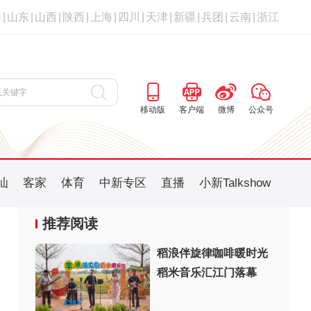
海
|
山东
|
山西
|
陕西
|
上海
|
四川
|
天津
|
新疆
|
兵团
|
云南
|
浙江
移动版
客户端
微博
公众号
汕
客家
体育
中新专区
直播
小新Talkshow
推荐阅读
稻浪伴旋律咖啡暖时光
稻米音乐汇江门落幕
：