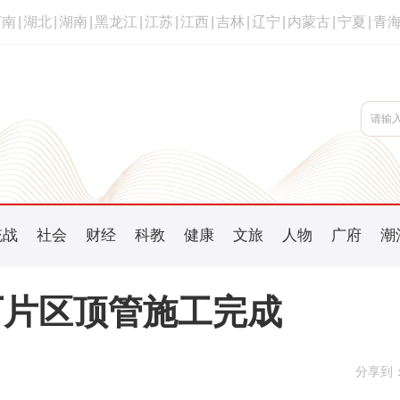
河南
|
湖北
|
湖南
|
黑龙江
|
江苏
|
江西
|
吉林
|
辽宁
|
内蒙古
|
宁夏
|
青
统战
社会
财经
科教
健康
文旅
人物
广府
潮
厂片区顶管施工完成
分享到