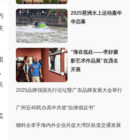
2025琶洲水上运动嘉年
的
华启幕
关
“海在低处——李好摄
组
影艺术作品展”在茂名
开展
，
长
2025品牌强国先行论坛暨广东品牌发展大会举行
广州近40民办高中共签“自律倡议书”
监
穗科企牵手海内外企业共促大湾区轨道交通发展