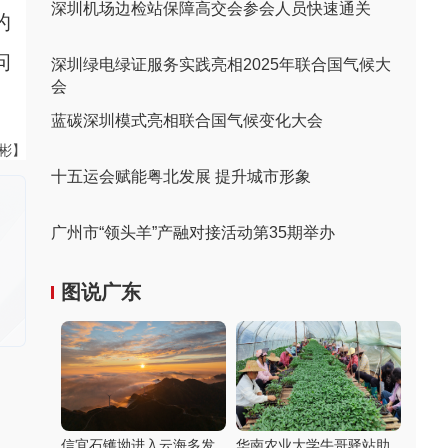
深圳机场边检站保障高交会参会人员快速通关
的
问
深圳绿电绿证服务实践亮相2025年联合国气候大
会
蓝碳深圳模式亮相联合国气候变化大会
伟彬】
十五运会赋能粤北发展 提升城市形象
广州市“领头羊”产融对接活动第35期举办
图说广东
信宜石镬坳进入云海多发
华南农业大学牛哥驿站助