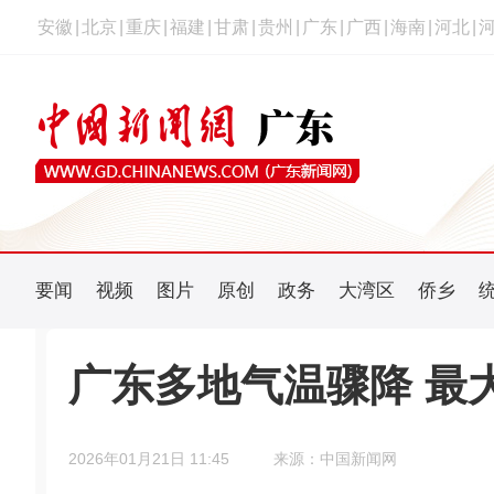
安徽
|
北京
|
重庆
|
福建
|
甘肃
|
贵州
|
广东
|
广西
|
海南
|
河北
|
要闻
视频
图片
原创
政务
大湾区
侨乡
广东多地气温骤降 最
2026年01月21日 11:45
来源：中国新闻网