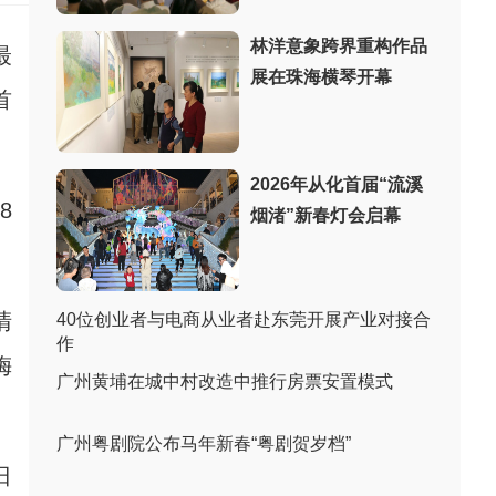
林洋意象跨界重构作品
最
展在珠海横琴开幕
首
2026年从化首届“流溪
8
烟渚”新春灯会启幕
清
40位创业者与电商从业者赴东莞开展产业对接合
作
梅
广州黄埔在城中村改造中推行房票安置模式
广州粤剧院公布马年新春“粤剧贺岁档”
日