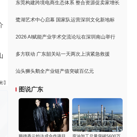
东莞构建跨境电商生态体系 整合资源促卖家增长
鹭湖艺术中心启幕 国家队运营深圳文化新地标
介
2026 AI赋能产业学术交流论坛在深圳南山举行
多方联动 广东韶关站一天两次上演紧急救援
山
汕头狮头鹅全产业链产值突破百亿元
伟彬】
图说广东
顺德香云纱达成合作项目
原油加工总量突破5600万