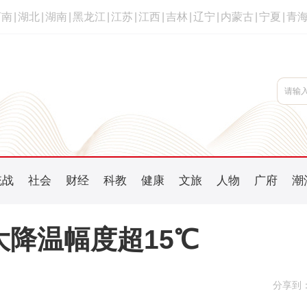
河南
|
湖北
|
湖南
|
黑龙江
|
江苏
|
江西
|
吉林
|
辽宁
|
内蒙古
|
宁夏
|
青
统战
社会
财经
科教
健康
文旅
人物
广府
潮
大降温幅度超15℃
分享到