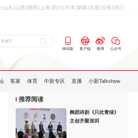
海
|
山东
|
山西
|
陕西
|
上海
|
四川
|
天津
|
新疆
|
兵团
|
云南
|
浙江
移动版
客户端
微博
公众号
汕
客家
体育
中新专区
直播
小新Talkshow
推荐阅读
舞蹈诗剧《只此青绿》
主创齐聚深圳
：