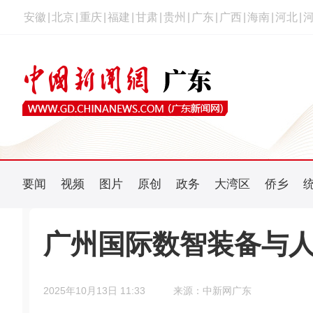
安徽
|
北京
|
重庆
|
福建
|
甘肃
|
贵州
|
广东
|
广西
|
海南
|
河北
|
要闻
视频
图片
原创
政务
大湾区
侨乡
广州国际数智装备与人
2025年10月13日 11:33
来源：中新网广东