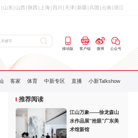
海
|
山东
|
山西
|
陕西
|
上海
|
四川
|
天津
|
新疆
|
兵团
|
云南
|
浙江
移动版
客户端
微博
公众号
汕
客家
体育
中新专区
直播
小新Talkshow
推荐阅读
江山万象——徐龙森山
水作品展“抢眼”广东美
：
术馆新馆