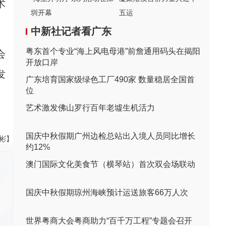
术
圳开幕
五运
中新社记者看广东
粤东首个专业“海上风电母港”前詹通用码头在揭阳
会
开放口岸
发
广东培育国家级绿色工厂490家 数量稳居全国首
位
。
艺术激发佛山罗行百年老墟生机活力
国庆中秋假期广州边检总站出入境人员同比增长
伟彬】
约12%
澳门国际文化美食节（横琴站）首次双会场联动
国庆中秋假期琼州海峡预计运送旅客66万人次
世界粤商大会粤商助力“百千万工程”专题会召开