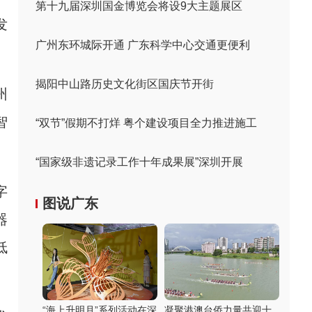
第十九届深圳国金博览会将设9大主题展区
发
广州东环城际开通 广东科学中心交通更便利
揭阳中山路历史文化街区国庆节开街
州
智
“双节”假期不打烊 粤个建设项目全力推进施工
“国家级非遗记录工作十年成果展”深圳开展
字
图说广东
器
低
“海上升明月”系列活动在深
凝聚港澳台侨力量共迎十