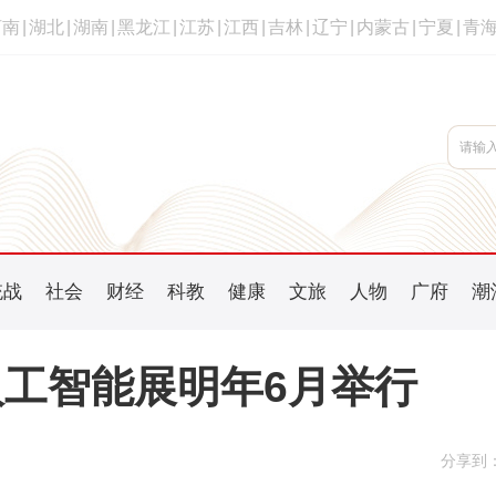
河南
|
湖北
|
湖南
|
黑龙江
|
江苏
|
江西
|
吉林
|
辽宁
|
内蒙古
|
宁夏
|
青
统战
社会
财经
科教
健康
文旅
人物
广府
潮
工智能展明年6月举行
分享到