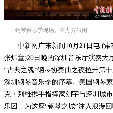
钢琴音乐季现场。主办方供图
中新网广东新闻10月21日电 (索
张炜童)20日晚的深圳音乐厅演奏大
“古典之魂”钢琴协奏曲之夜拉开第
深圳钢琴音乐季的序幕。美国钢琴家
克・列维携手指挥家刘宇与深圳城市
乐团，为这座“钢琴之城”注入浪漫