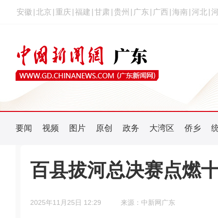
安徽
|
北京
|
重庆
|
福建
|
甘肃
|
贵州
|
广东
|
广西
|
海南
|
河北
|
要闻
视频
图片
原创
政务
大湾区
侨乡
百县拔河总决赛点燃
2025年11月25日 12:29
来源：中新网广东