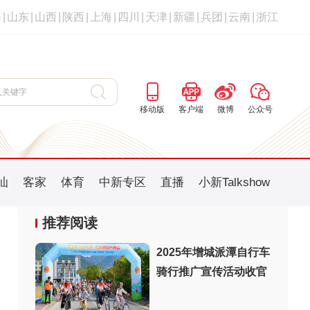
海
|
山东
|
山西
|
陕西
|
上海
|
四川
|
天津
|
新疆
|
兵团
|
云南
|
浙江
移动版
客户端
微博
公众号
汕
客家
体育
中新专区
直播
小新Talkshow
推荐阅读
2025年增城派潭自行车
骑行推广宣传活动收官
：