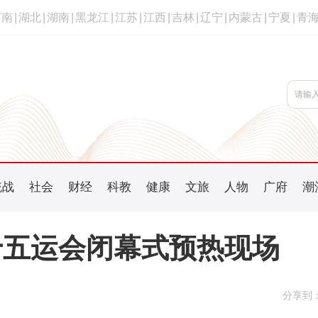
河南
|
湖北
|
湖南
|
黑龙江
|
江苏
|
江西
|
吉林
|
辽宁
|
内蒙古
|
宁夏
|
青
统战
社会
财经
科教
健康
文旅
人物
广府
潮
十五运会闭幕式预热现场
分享到