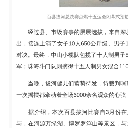
百县拔河总决赛点燃十五运会闭幕式预热
经过县、市级赛事的层层选拔，来自深圳
出，接连上演了女子10人650公斤级、男子1
对决。最终，中山小榄队包揽了十人制男子8
军；珠海斗门队则摘得十五人制男女混合11
当晚，拔河健儿们蓄势待发，待裁判哨声
一次摇摆都牵动着全场6000余名观众的心弦
据介绍，本次百县拔河比赛自3月份在茂
与，在河源万绿湖、博罗罗浮山等景区，与