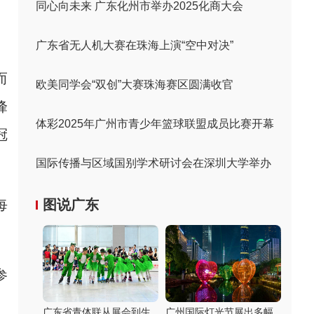
同心向未来 广东化州市举办2025化商大会
广东省无人机大赛在珠海上演“空中对决”
而
欧美同学会“双创”大赛珠海赛区圆满收官
峰
体彩2025年广州市青少年篮球联盟成员比赛开幕
冠
国际传播与区域国别学术研讨会在深圳大学举办
每
图说广东
参
。
广东省青体联从展会到生
广州国际灯光节展出多幅