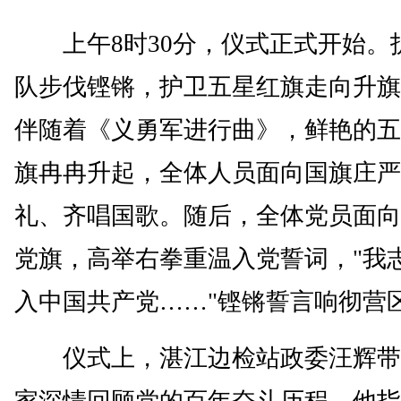
上午8时30分，仪式正式开始。
队步伐铿锵，护卫五星红旗走向升旗
伴随着《义勇军进行曲》，鲜艳的五
旗冉冉升起，全体人员面向国旗庄严
礼、齐唱国歌。随后，全体党员面向
党旗，高举右拳重温入党誓词，"我
入中国共产党……"铿锵誓言响彻营
仪式上，湛江边检站政委汪辉带