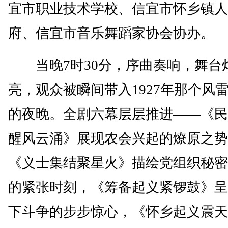
宜市职业技术学校、信宜市怀乡镇人
府、信宜市音乐舞蹈家协会协办。
当晚7时30分，序曲奏响，舞台
亮，观众被瞬间带入1927年那个风
的夜晚。全剧六幕层层推进——《民
醒风云涌》展现农会兴起的燎原之势
《义士集结聚星火》描绘党组织秘密
的紧张时刻，《筹备起义紧锣鼓》呈
下斗争的步步惊心，《怀乡起义震天