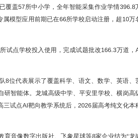
覆盖57所中小学，全年智能采集作业学情396.8
；专属模型应用前期已在66所学校启动注册，超10万
点学校投入使用，完成试题批改166.3万道，A
8位代表展示了覆盖科学、语文、数学、英语、
自研智能体。龙城高级中学、平安里学校、横岗高
三试点AI靶向教学系统后，2026届高考纯文化本
育音像数字出版社、飞象星球等8家企业结为“龙