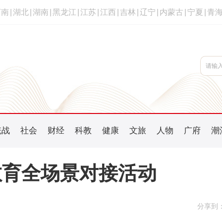
河南
|
湖北
|
湖南
|
黑龙江
|
江苏
|
江西
|
吉林
|
辽宁
|
内蒙古
|
宁夏
|
青
统战
社会
财经
科教
健康
文旅
人物
广府
潮
教育全场景对接活动
分享到