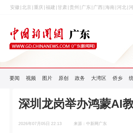
安徽
|
北京
|
重庆
|
福建
|
甘肃
|
贵州
|
广东
|
广西
|
海南
|
河北
|
要闻
视频
图片
原创
政务
大湾区
侨乡
深圳龙岗举办鸿蒙AI
2026年07月05日 22:13
来源：中新网广东