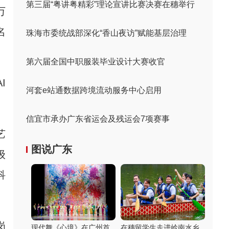
第三届“粤讲粤精彩”理论宣讲比赛决赛在穗举行
万
名
珠海市委统战部深化“香山夜访”赋能基层治理
第六届全国中职服装毕业设计大赛收官
I
河套e站通数据跨境流动服务中心启用
信宜市承办广东省运会及残运会7项赛事
艺
图说广东
级
科
岗
现代舞《心境》在广州首
在穗留学生走进岭南水乡