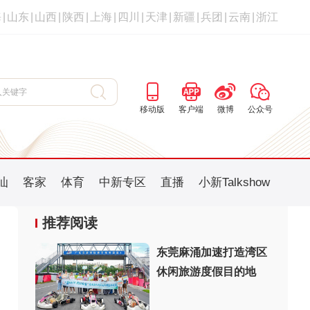
海
|
山东
|
山西
|
陕西
|
上海
|
四川
|
天津
|
新疆
|
兵团
|
云南
|
浙江
移动版
客户端
微博
公众号
汕
客家
体育
中新专区
直播
小新Talkshow
推荐阅读
东莞麻涌加速打造湾区
休闲旅游度假目的地
：