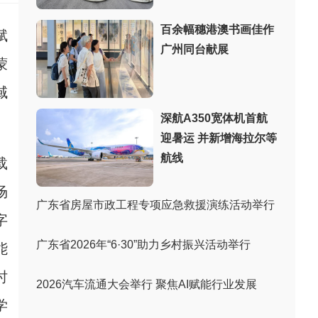
百余幅穗港澳书画佳作
赋
广州同台献展
蒙
域
深航A350宽体机首航
迎暑运 并新增海拉尔等
航线
载
场
广东省房屋市政工程专项应急救援演练活动举行
字
广东省2026年“6·30”助力乡村振兴活动举行
能
时
2026汽车流通大会举行 聚焦AI赋能行业发展
学