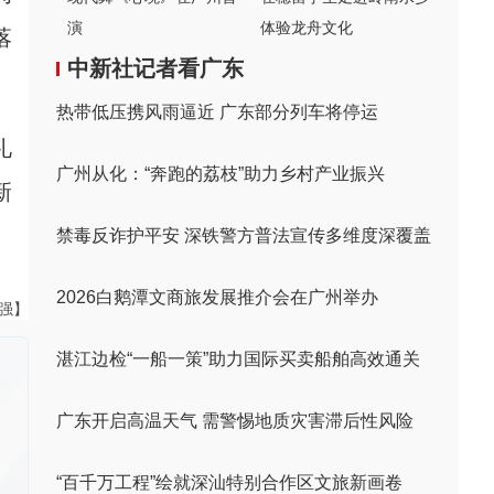
演
体验龙舟文化
落
中新社记者看广东
热带低压携风雨逼近 广东部分列车将停运
礼
广州从化：“奔跑的荔枝”助力乡村产业振兴
新
禁毒反诈护平安 深铁警方普法宣传多维度深覆盖
2026白鹅潭文商旅发展推介会在广州举办
黄强】
湛江边检“一船一策”助力国际买卖船舶高效通关
广东开启高温天气 需警惕地质灾害滞后性风险
“百千万工程”绘就深汕特别合作区文旅新画卷