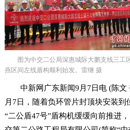
图为中交二公局深惠城际大鹏支线三工
燕区间左线盾构顺利始发。雷继 摄
中新网广东新闻9月7日电 (陈文 
月7日，随着负环管片封顶块安装到
“二公盾47号”盾构机缓缓向前推进
交第二公路工程局有限公司(简称“中